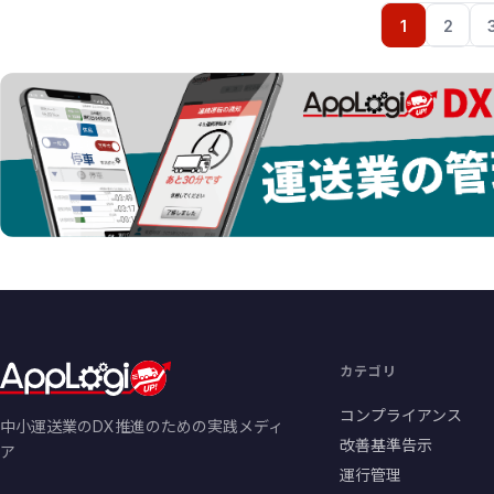
1
2
カテゴリ
コンプライアンス
中小運送業のDX推進のための実践メディ
改善基準告示
ア
運行管理