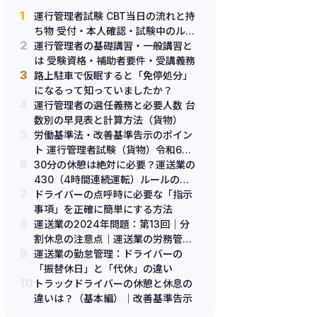
1
運行管理者試験 CBT当日の流れと持
ち物 受付・本人確認・試験中のルー
2
ル
運行管理者の基礎講習・一般講習と
は 受験資格・補助者要件・受講義務
3
路上駐車で仮眠すると「免停処分」
になるって知っていましたか？
4
運行管理者の選任義務と必要人数 台
数別の早見表と計算方法（貨物）
5
労働基準法・改善基準告示のポイン
ト 運行管理者試験（貨物）令和6年
6
改正対応
30分の休憩は絶対に必要？運送業の
430（4時間連続運転）ルールの解
7
説：2024年改正！（更新版）
ドライバーの点呼時に必要な「指示
事項」を正確に簡単にする方法
8
運送業の2024年問題：第13回｜分
割休息の注意点｜運送業の労務管理
9
における重要ポイント（改訂版）
運送業の勤怠管理：ドライバーの
「振替休日」と「代休」の違い
10
トラックドライバーの休憩と休息の
違いは？（基本編）｜改善基準告示