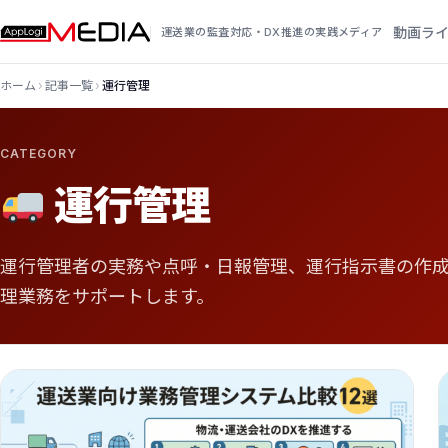
動画ラ
運送業の監査対応・DX推進の実践メディア
ホーム
›
記事一覧
›
運行管理
CATEGORY
運行管理
運行管理者の実務や点呼・日報管理、運行指示書の作
理業務をサポートします。