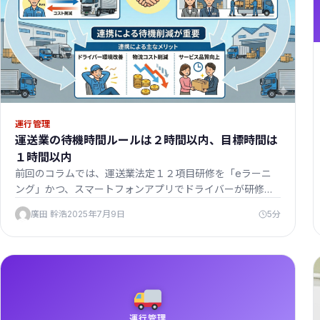
運行管理
運送業の待機時間ルールは２時間以内、目標時間は
１時間以内
前回のコラムでは、運送業法定１２項目研修を「eラーニ
ング」かつ、スマートフォンアプリでドライバーが研修受
講する方法につ…
廣田 幹浩
2025年7月9日
5分
運行管理