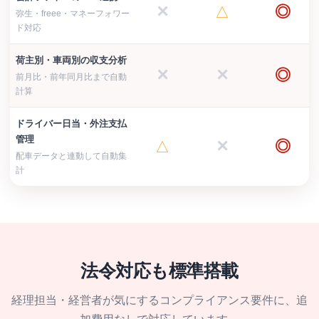
✕
◎
△
弥生・freee・マネーフォワー
ド対応
荷主別・車両別の収支分析
✕
✕
◎
前月比・前年同月比まで自動
計算
ドライバー日当・外注支払
管理
✕
◎
△
配車データと連動して自動集
計
法令対応も標準搭載
経理担当・経営者が気にするコンプライアンス要件に、追