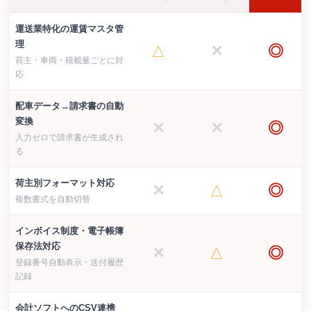
運送業特化の運賃マスタ管
理
✕
◎
△
荷主・車両・積載量ごとに対
応
配車データ→請求書の自動
変換
✕
✕
◎
入力ゼロで請求書が生成され
る
荷主別フォーマット対応
✕
◎
△
複数書式を自動切替
インボイス制度・電子帳簿
保存法対応
✕
◎
△
登録番号自動表示・送付履歴
記録
会計ソフトへのCSV連携