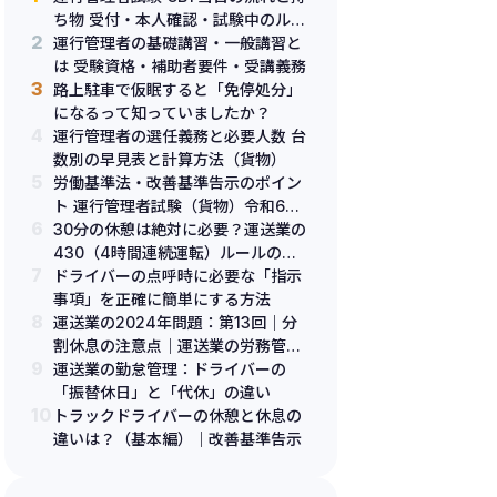
ち物 受付・本人確認・試験中のルー
2
ル
運行管理者の基礎講習・一般講習と
は 受験資格・補助者要件・受講義務
3
路上駐車で仮眠すると「免停処分」
になるって知っていましたか？
4
運行管理者の選任義務と必要人数 台
数別の早見表と計算方法（貨物）
5
労働基準法・改善基準告示のポイン
ト 運行管理者試験（貨物）令和6年
6
改正対応
30分の休憩は絶対に必要？運送業の
430（4時間連続運転）ルールの解
7
説：2024年改正！（更新版）
ドライバーの点呼時に必要な「指示
事項」を正確に簡単にする方法
8
運送業の2024年問題：第13回｜分
割休息の注意点｜運送業の労務管理
9
における重要ポイント（改訂版）
運送業の勤怠管理：ドライバーの
「振替休日」と「代休」の違い
10
トラックドライバーの休憩と休息の
違いは？（基本編）｜改善基準告示