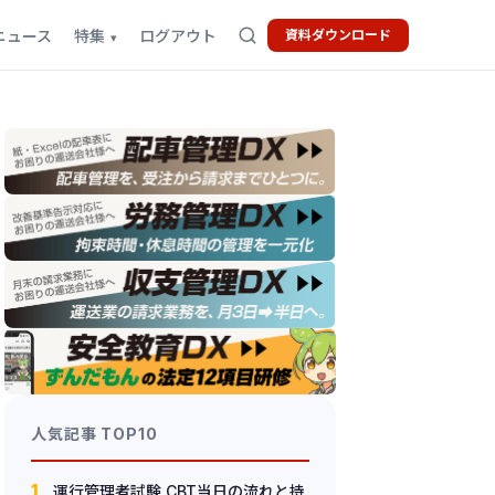
ニュース
特集
ログアウト
資料ダウンロード
人気記事 TOP10
1
運行管理者試験 CBT当日の流れと持