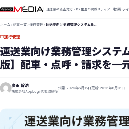
動画ラ
運送業の監査対応・DX推進の実践メディア
ホーム
›
記事一覧
›
運行管理
›
運送業向け業務管理システム比…
運行管理
運送業向け業務管理システム
版】配車・点呼・請求を一
廣田 幹浩
公開: 2026年6月15日
更新: 2026年6月16日
株式会社AppLogi 代表取締役