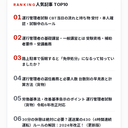
人気記事 TOP10
RANKING
01
運行管理者試験 CBT当日の流れと持ち物 受付・本人確
認・試験中のルール
02
運行管理者の基礎講習・一般講習とは 受験資格・補助
者要件・受講義務
03
路上駐車で仮眠すると「免停処分」になるって知ってい
ましたか？
04
運行管理者の選任義務と必要人数 台数別の早見表と計
算方法（貨物）
05
労働基準法・改善基準告示のポイント 運行管理者試験
（貨物）令和6年改正対応
06
30分の休憩は絶対に必要？運送業の430（4時間連続
運転）ルールの解説：2024年改正！（更新版）