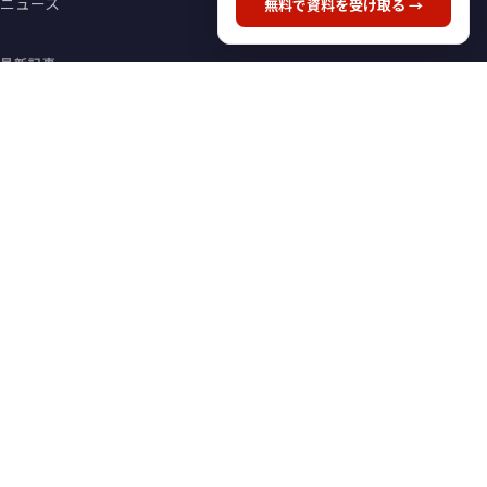
ニュース
無料で資料を受け取る →
最新記事
運送業の「利益の見方」を変える：…
中小企業成長加速化補助金｜補助率…
事業承継・M&A補助金…
記事一覧を見る →
メディア情報
編集ポリシー
著者一覧
お問い合わせ
AppLogi 公式サイト
資料ダウンロード