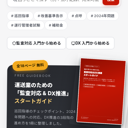
# 巡回指導
# 改善基準告示
# 点呼
# 2024年問題
# 運行管理者試験
# 補助金
監査対応 入門から始める
DX 入門から始める
全18ページ 無料
FREE GUIDEBOOK
運送業のための
「監査対応 & DX推進」
スタートガイド
巡回指導のチェックポイント、2024
年問題への対応、DX推進の3段階の
進め方を1冊に整理しました。