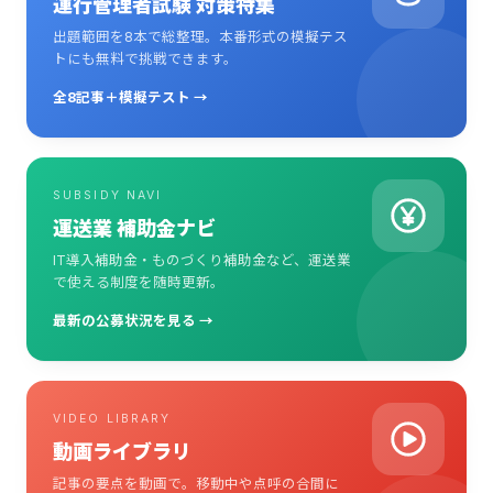
運行管理者試験 対策特集
出題範囲を8本で総整理。本番形式の模擬テス
トにも無料で挑戦できます。
全8記事＋模擬テスト →
SUBSIDY NAVI
運送業 補助金ナビ
IT導入補助金・ものづくり補助金など、運送業
で使える制度を随時更新。
最新の公募状況を見る →
VIDEO LIBRARY
動画ライブラリ
記事の要点を動画で。移動中や点呼の合間に